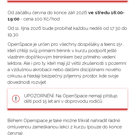
Od začátku června do konce září 2026
ve středu 16:00-
19:00
- cena 100 Kč/hod
Od 11. října 2026 bude probíhat každou neděli od 17:30 do
19:30.
OpenSpace je určen pro všechny dospěláky a teens 15+,
kteří chtějí svůj primární trénink v kurzu podpořit ještě
vlastním doplňkovým tréninkem bez přímého vedení
lektora. Ale i pro ty, kteří mají již větší zkušenosti s pozemní
a vzdušnou akrobacií nebo dalšími disciplínami nového
cirkusu a hledají bezpečný příjemný prostor, kde svoje
dovednosti rozvíjet.
UPOZORNĚNÍ: Na OpenSpace nemají přístup
děti pod 15 let ani v doprovodu rodičů.
Během Openspace je také možné třikrát nahradit řádně
omluvenou zameškanou lekci z kurzu (pouze do konce
června).