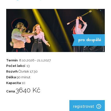
pro dospělé
Termín
8.10.2026 - 21.1.2027
Počet lekcí
13
Rozvrh
Čtvrtek 17:30
Délka
90 minut
Kapacita
10
3640 Kč
Cena
registrovat