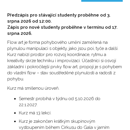
Předzápis pro stávající studenty proběhne od 3.
srpna 2026 od 12:00.
Zápis pro nové studenty proběhne v termínu od 17.
srpna 2026.
Flow art je forma pohybového umění zaměřená na
plynulou manipulaci s objekty, jako jsou poi, tyče a další.
Kurz nabízí prostor pro rozvoj koordinace, rytmu a
kreativity skrze techniku i improvizaci. Účastníci si osvojí
základní i pokročilejší prvky flow art, propojí je s pohybem
do vlastní flow – stav soustředěné plynulosti a radosti z
pohybu.
Kurz má smíšenou úroveň.
Semestr probíhá v týdnu od 5.10.2026 do
22.1.2027.
Kurz má 13 lekcí.
Kurz je zakončen krátkým skupinovým
vystoupením během Cirkusu do Gala v jarním